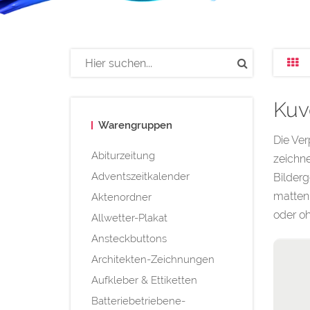
Kuv
Warengruppen
Die Ver
Abiturzeitung
zeichne
Adventszeitkalender
Bilder
matten 
Aktenordner
oder oh
Allwetter-Plakat
Ansteckbuttons
Architekten-Zeichnungen
Aufkleber & Ettiketten
Batteriebetriebene-