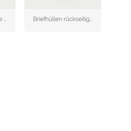
Kuvertierhüllen eine Seite bedruckt
Briefhüllen rückseitig bedruckt