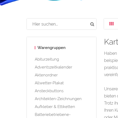
Kar
Warengruppen
Haben S
Abiturzeitung
beispie
Adventszeitkalender
praktis
verein
Aktenordner
Allwetter-Plakat
Unsere
Ansteckbuttons
bieten
Architekten-Zeichnungen
Trotz i
Aufkleber & Ettiketten
Ihren K
Batteriebetriebene-
oder Ma