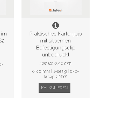
 im
Praktisches Kartenjojo
82
mit silbernen
Befestigungsclip
unbedruckt
Format: 0 x 0 mm
0-
0 x 0 mm | 1-seitig | 0/0-
farbig CMYK
KALKULIEREN