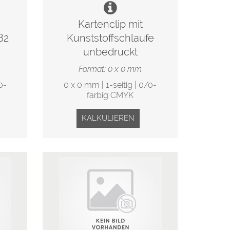
Kartenclip mit
82
Kunststoffschlaufe
unbedruckt
Format: 0 x 0 mm
0-
0 x 0 mm | 1-seitig | 0/0-
farbig CMYK
KALKULIEREN